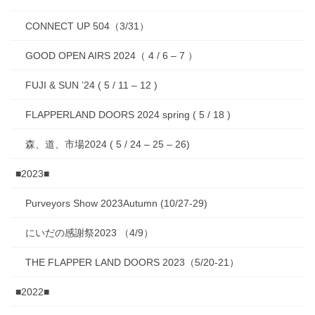
CONNECT UP 504（3/31）
GOOD OPEN AIRS 2024（ 4 / 6 – 7 ）
FUJI & SUN ’24 ( 5 / 11 – 12 )
FLAPPERLAND DOORS 2024 spring ( 5 / 18 )
森、道、市場2024 ( 5 / 24 – 25 – 26)
■2023■
Purveyors Show 2023Autumn (10/27-29)
にいだの感謝祭2023 （4/9）
THE FLAPPER LAND DOORS 2023（5/20-21）
■2022■