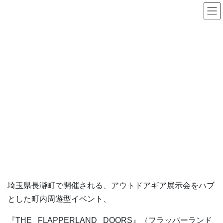
コ
ナ
ン
ビ
テ
ゲ
ン
ー
THE FLAPPERLAND
ツ
シ
DOORS（5/21）
へ
ョ
ス
ン
キ
に
HOME
Event＆Exhibition.
■2022■
ッ
移
THE FLAPPERLAND DOORS（5/21）
プ
動
http://www.flapperland-doors.com/
「展示会×アウトドア×旅」

埼玉県長瀞町で開催される、アウトドアギア展示会をハブ
とした町内周遊型イベント、
『
THE FLAPPERLAND DOORS
』（フラッパーランド