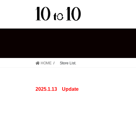
コ
ナ
ン
ビ
テ
ゲ
ン
ー
ツ
シ
へ
ョ
ス
ン
キ
に
ッ
移
HOME
Store List.
プ
動
2025.1.13 Update