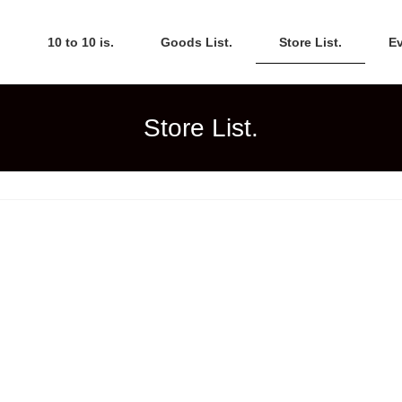
10 to 10 is.
Goods List.
Store List.
Eve
Store List.