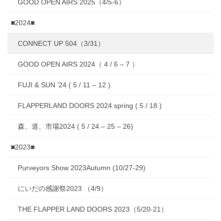
GOOD OPEN AIRS 2025（4/5-6）
■2024■
CONNECT UP 504（3/31）
GOOD OPEN AIRS 2024（ 4 / 6 – 7 ）
FUJI & SUN ’24 ( 5 / 11 – 12 )
FLAPPERLAND DOORS 2024 spring ( 5 / 18 )
森、道、市場2024 ( 5 / 24 – 25 – 26)
■2023■
Purveyors Show 2023Autumn (10/27-29)
にいだの感謝祭2023 （4/9）
THE FLAPPER LAND DOORS 2023（5/20-21）