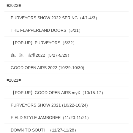
■2022■
PURVEYORS SHOW 2022 SPRING（4/1-4/3）
THE FLAPPERLAND DOORS（5/21）
【POP-UP】PURVEYORS（5/22）
森、道、市場2022（5/27-5/29）
GOOD OPEN AIRS 2022 (10/29-10/30)
■2021■
【POP-UP】GOOD OPEN AIRS myX（10/15-17）
PURVEYORS SHOW 2021 (10/22-10/24)
FIELD STYLE JAMBOREE（11/20-11/21）
DOWN TO SOUTH （11/27-11/28）