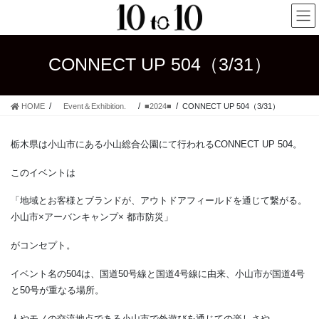
コ
ナ
ン
ビ
テ
ゲ
ン
ー
CONNECT UP 504（3/31）
ツ
シ
へ
ョ
ス
ン
HOME
Event＆Exhibition.
■2024■
CONNECT UP 504（3/31）
キ
に
ッ
移
プ
動
栃木県は小山市にある小山総合公園にて行われるCONNECT UP 504。
このイベントは
「
地域とお客様とブランドが、アウトドアフィールドを通じて繋がる。
小山市×アーバンキャンプ× 都市防災
」
がコンセプト。
イベント名の504は、国道50号線と国道4号線に由来、小山市が国道4号
と50号が重なる場所。
人やモノの交流地点である小山市で外遊びを通じての楽しさや、