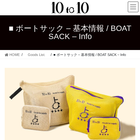
コ
ナ
ン
ビ
テ
ゲ
ン
ー
■ ボートサック – 基本情報 / BOAT
ツ
シ
SACK – Info
へ
ョ
ス
ン
キ
に
HOME
Goods List.
■ ボートサック – 基本情報 / BOAT SACK – Info
ッ
移
プ
動